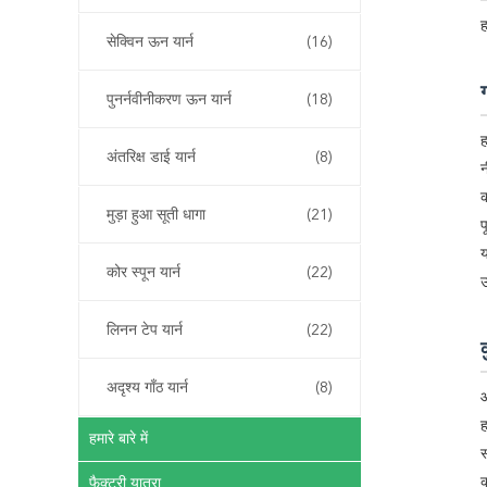
ह
सेक्विन ऊन यार्न
(16)
पुनर्नवीनीकरण ऊन यार्न
(18)
ह
अंतरिक्ष डाई यार्न
(8)
न
क
मुड़ा हुआ सूती धागा
(21)
प
य
कोर स्पून यार्न
(22)
उ
लिनन टेप यार्न
(22)
अदृश्य गाँठ यार्न
(8)
आ
ह
हमारे बारे में
स
क
फैक्टरी यात्रा