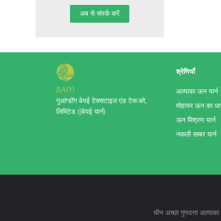
श्रेणियाँ
अल्पाका ऊन यार्न
गुआंग्डोंग बेयई टेक्सटाइल एंड टेक.को,
मोहायर ऊन का धा
लिमिटेड ((बेयई यार्न)
ऊन मिश्रण यार्न
नकली साबर यार्न
चीन अच्छा गुणवत्ता अल्प