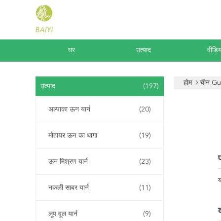
घर
उत्पाद
वीडिय
होम
चीन Gu
उत्पाद
(197)
अल्पाका ऊन यार्न
(20)
मोहायर ऊन का धागा
(19)
प
ऊन मिश्रण यार्न
(23)
य
नकली साबर यार्न
(11)
लूप वूल यार्न
(9)