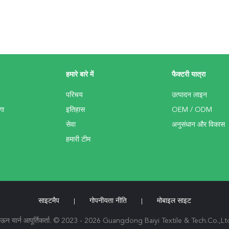
हमारे बारे में
फैक्टरी यात्रा
परिचय
उत्पादन लाइन
गा
इतिहास
OEM / ODM
सेवा
अनुसंधान और विकास
हमारी टीम
साइटमैप
गोपनीयता नीति
मोबाइल साइट
|
|
ाका ऊन यार्न आपूर्तिकर्ता. © 2023 - 2026 Guangdong Baiyi Textile & Tech.Co.,L