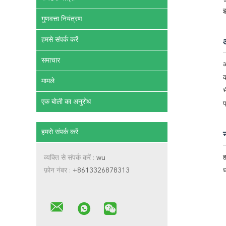
इ
गुणवत्ता नियंत्रण
हमसे संपर्क करें
समाचार
आ
क
मामले
भ
एक बोली का अनुरोध
प
हमसे संपर्क करें
न
ह
व्यक्ति से संपर्क करें :
wu
फ़ोन नंबर :
+8613326878313
ध