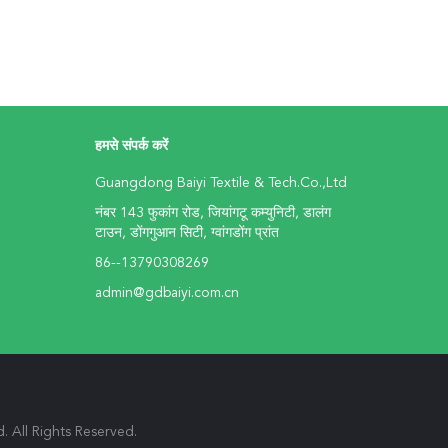
हमसे संपर्क करें
Guangdong Baiyi Textile & Tech.Co.,Ltd
नंबर 143 फुकांग रोड, जियांगटू कम्युनिटी, डालंग
टाउन, डोंगगुआन सिटी, ग्वांगडोंग प्रांत
86--13790308269
admin@gdbaiyi.com.cn
td. All Rights Reserved.