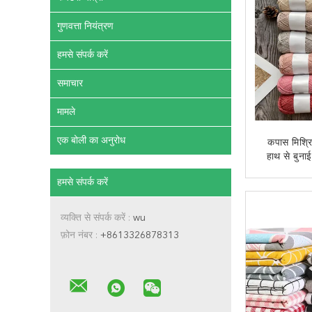
गुणवत्ता नियंत्रण
हमसे संपर्क करें
समाचार
मामले
एक बोली का अनुरोध
कपास मिश्रि
हाथ से बुनाई
पह
हमसे संपर्क करें
अब से
व्यक्ति से संपर्क करें :
wu
फ़ोन नंबर :
+8613326878313