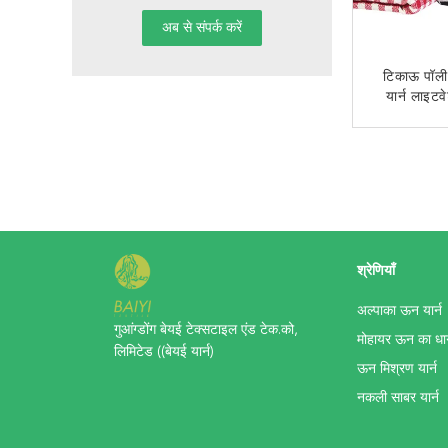
टिकाऊ पॉली
यार्न लाइटवे
अब से
श्रेणियाँ
अल्पाका ऊन यार्न
गुआंग्डोंग बेयई टेक्सटाइल एंड टेक.को,
मोहायर ऊन का धा
लिमिटेड ((बेयई यार्न)
ऊन मिश्रण यार्न
नकली साबर यार्न