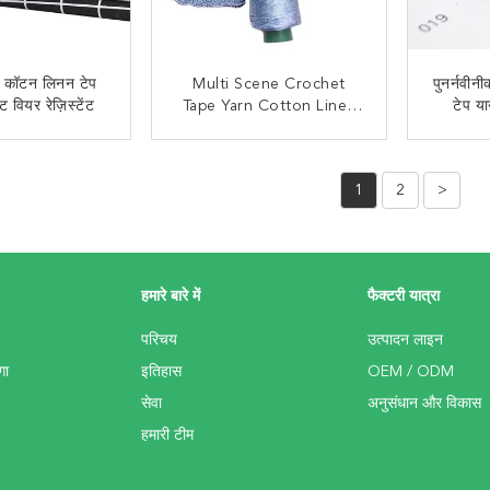
 कॉटन लिनन टेप
Multi Scene Crochet
पुनर्नवी
ट वियर रेज़िस्टेंट
Tape Yarn Cotton Linen
टेप या
Thread Practical For
Summer Hat
 संपर्क करें
अब से संपर्क करें
1
2
>
हमारे बारे में
फैक्टरी यात्रा
परिचय
उत्पादन लाइन
गा
इतिहास
OEM / ODM
सेवा
अनुसंधान और विकास
हमारी टीम