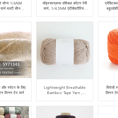
ोने योग्य 1/6NM
मॉइस्चरप्रूफ वॉशेबल कॉटन रेमी
प्रैक्टिक
यार्न मल्टी सीन
यार्न, 1/4.5NM एंटीबैक्टीरियल
बहुउद्दे
वेट सिल्की
काउंट टेप यार्न
 संपर्क करें
अब से संपर्क करें
ल और स्वेटर के लिए
Lightweight Breathable
विरोधी स
 लिनन टेप यार्न
Bamboo Tape Yarn ,
लिनन टेप 
Antibacterial Cotton
ब
Bamboo Yarn
 संपर्क करें
अब से संपर्क करें