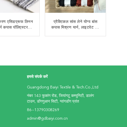
नीकरण एसिडप्रूफ लिनन
प्रैक्टिकल सांस लेने योग्य बांस
र्न कपास पॉलिएस्टर
कपास मिश्रण यार्न, लाइटवेट टेप
बहुउद्देशीय
यार्न क्रोकेट
अब से संपर्क करें
अब से संपर्क करें
हमसे संपर्क करें
Guangdong Baiyi Textile & Tech.Co.,Ltd
नंबर 143 फुकांग रोड, जियांगटू कम्युनिटी, डालंग
टाउन, डोंगगुआन सिटी, ग्वांगडोंग प्रांत
86--13790308269
admin@gdbaiyi.com.cn