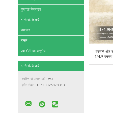
गुणवत्ता नियंत्रण
हमसे संपर्क करें
समाचार
मामले
एक बोली का अनुरोध
दस्ताने और स
1/4.9 एनएम 
हमसे संपर्क करें
अब से
व्यक्ति से संपर्क करें :
wu
फ़ोन नंबर :
+8613326878313