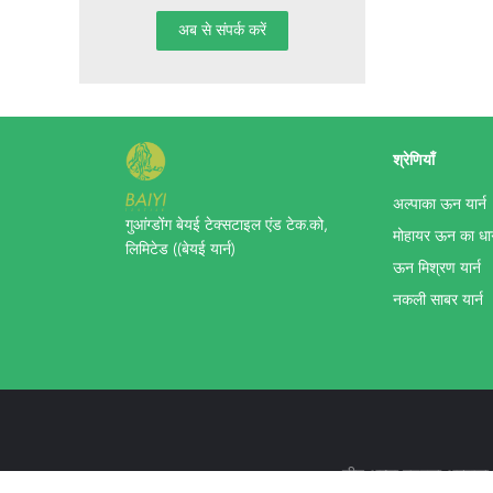
श्रेणियाँ
अल्पाका ऊन यार्न
गुआंग्डोंग बेयई टेक्सटाइल एंड टेक.को,
मोहायर ऊन का धा
लिमिटेड ((बेयई यार्न)
ऊन मिश्रण यार्न
नकली साबर यार्न
चीन अच्छा गुणवत्ता अल्प