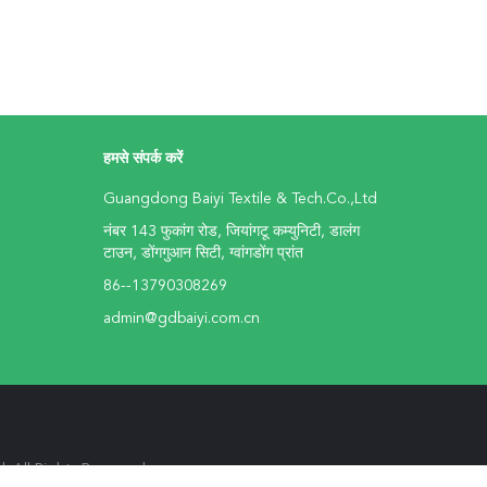
हमसे संपर्क करें
Guangdong Baiyi Textile & Tech.Co.,Ltd
नंबर 143 फुकांग रोड, जियांगटू कम्युनिटी, डालंग
टाउन, डोंगगुआन सिटी, ग्वांगडोंग प्रांत
86--13790308269
admin@gdbaiyi.com.cn
td. All Rights Reserved.