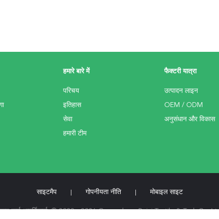
हमारे बारे में
फैक्टरी यात्रा
परिचय
उत्पादन लाइन
गा
इतिहास
OEM / ODM
सेवा
अनुसंधान और विकास
हमारी टीम
साइटमैप
गोपनीयता नीति
मोबाइल साइट
|
|
ाका ऊन यार्न आपूर्तिकर्ता. © 2023 - 2026 Guangdong Baiyi Textile & Tech.Co.,L