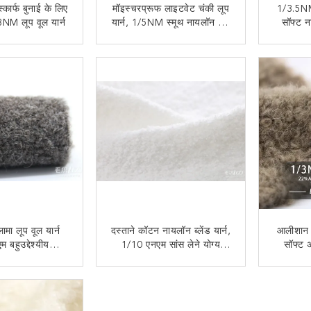
्कार्फ बुनाई के लिए
मॉइस्चरप्रूफ लाइटवेट चंकी लूप
1/3.5NM ब
NM लूप वूल यार्न
यार्न, 1/5NM स्मूथ नायलॉन वूल
सॉफ्ट 
यार्न
 संपर्क करें
अब से संपर्क करें
लामा लूप वूल यार्न
दस्ताने कॉटन नायलॉन ब्लेंड यार्न,
आलीशान ख
 बहुउद्देश्यीय
1/10 एनएम सांस लेने योग्य
सॉफ्ट अ
्नवीनीकरण
सफेद लूप यार्न
1
 संपर्क करें
अब से संपर्क करें