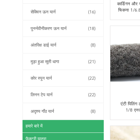
कार्डिगन और स
चिकना 1/6.8
सेक्विन ऊन यार्न
(16)
अब से
पुनर्नवीनीकरण ऊन यार्न
(18)
अंतरिक्ष डाई यार्न
(8)
मुड़ा हुआ सूती धागा
(21)
कोर स्पून यार्न
(22)
लिनन टेप यार्न
(22)
एंटी पिलिंग 
1/8 एनएम
अदृश्य गाँठ यार्न
(8)
पुनर
अब से
हमारे बारे में
फैक्टरी यात्रा