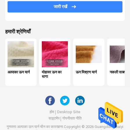
जारी रखें
पुनर्नवीनीकरण ऊन यार्न
अंतरिक्ष डाई यार्न
हमारी श्रेणियाँ
मुड़ा हुआ सूती धागा
कोर स्पून यार्न
लिनन टेप यार्न
अदृश्य गाँठ यार्न
अल्पाका ऊन यार्न
मोहायर ऊन का
ऊन मिश्रण यार्न
नकली साबर यार
धागा
होम
Desktop Site
साइटमैप
गोपनीयता नीति
गुणवत्ता
अल्पाका ऊन यार्न
चीन का कारखाना.Copyright © 2026 Guangdong Baiyi