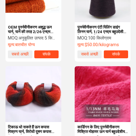
OEM पुनर्नवीनीकरण अशुद्ध ऊन
पुनर्नवीनीकरण एंटी पिलिंग डाइंग
यार्न, यार्न की तरह 2/26 एनएम
लिनन यार्न, 1/24 एनएम बहुउद्देशीय
कार्डिगन स्वेड
रिबन टेप यार्न
MOQ:
अनुकूलित उत्पाद 5 किलो न्यूनतम आदेश, स्पॉट 1 किलो न्यूनतम आदेश
MOQ:
100 किलोग्राम
मूल्य:
बातचीत योग्य
मूल्य:
$50.00/kilograms
सबसे अच्छी
संपर्क
सबसे अच्छी
संपर्क
कीमत
कीमत
घर
उत्पाद
वीडियो
हमारे बारे में
टिकाऊ धो सकते हैं ऊन कपास
कार्डिगन के लिए पुनर्नवीनीकरण
मिश्रण यार्न, विरोधी दूषण कपास
मिश्रित मोहायर ऊन यार्न बहुउद्देशीय