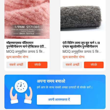
मॉइस्चरप्रूफ पॉलिएस्टर
एंटी पिलिंग लामा लूप वूल यार्न 1/8
पुनर्नवीनीकरण यार्न प्रैक्टिकल एंटी
एनएम बहुउद्देश्यीय पुनर्नवीनीकरण
पिलिंग 1 / 9.0NM
MOQ:
अनुकूलित उत्पाद 5 किलो न्यूनतम आदेश, स्पॉट 1 किलो न्यूनतम आदेश
MOQ:
अनुकूलित उत्पाद 5 किलो न्यूनतम आदेश, स्पॉट 1 किलो न्यूनतम आदेश
मूल्य:
बातचीत योग्य
मूल्य:
बातचीत योग्य
सबसे अच्छी
संपर्क
सबसे अच्छी
संपर्क
कीमत
कीमत
अपना समय बचाओ
हमें आप के साथ सबसे अच्छा उत्पादों से संपर्क करें।
अपनी आवश्यकता दें