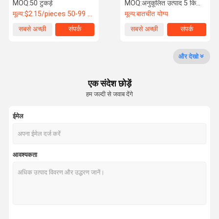
मिक्स यार्न
1/14NM
MOQ:
50 टुकड़े
MOQ:
अनुकूलित उत्पाद 5 किलो न्यूनतम आदेश, स्पॉट 1 किलो न्यूनतम आदेश
मूल्य:
$2.15/pieces 50-99 pieces
मूल्य:
बातचीत योग्य
कारखाने का दौरा
गुणवत्ता नियंत्रण
हमसे संपर्क करें
समाचार
सबसे अच्छी
संपर्क
सबसे अच्छी
संपर्क
कीमत
कीमत
और देखो
एक संदेश छोड़ें
उद्धरण मांगें
हम जल्दी से जवाब देंगे
अल्पाका ऊन यार्न
ईमेल
मोहायर ऊन का धागा
ऊन मिश्रण यार्न
आवश्यकता
नकली साबर यार्न
लूप वूल यार्न
सेक्विन ऊन यार्न