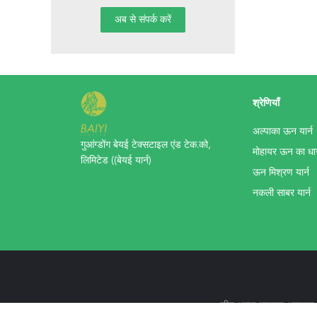
श्रेणियाँ
अल्पाका ऊन यार्न
गुआंग्डोंग बेयई टेक्सटाइल एंड टेक.को,
मोहायर ऊन का धा
लिमिटेड ((बेयई यार्न)
ऊन मिश्रण यार्न
नकली साबर यार्न
चीन अच्छा गुणवत्ता अल्प