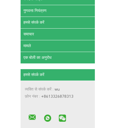
गुणवत्ता नियंत्रण
हमसे संपर्क करें
समाचार
मामले
एक बोली का अनुरोध
हमसे संपर्क करें
व्यक्ति से संपर्क करें :
wu
फ़ोन नंबर :
+8613326878313