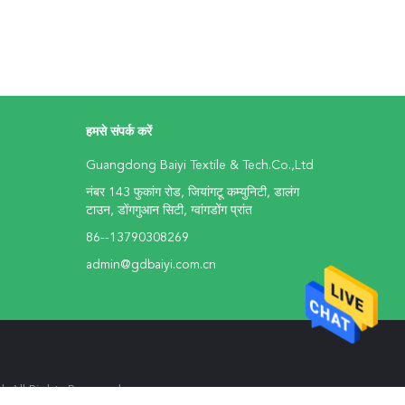
हमसे संपर्क करें
Guangdong Baiyi Textile & Tech.Co.,Ltd
नंबर 143 फुकांग रोड, जियांगटू कम्युनिटी, डालंग
टाउन, डोंगगुआन सिटी, ग्वांगडोंग प्रांत
86--13790308269
admin@gdbaiyi.com.cn
td. All Rights Reserved.