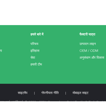
हमारे बारे में
फैक्टरी यात्रा
परिचय
उत्पादन लाइन
गा
इतिहास
OEM / ODM
सेवा
अनुसंधान और विकास
हमारी टीम
साइटमैप
गोपनीयता नीति
मोबाइल साइट
|
|
ाका ऊन यार्न आपूर्तिकर्ता. © 2023 - 2026 Guangdong Baiyi Textile & Tech.Co.,L