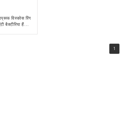
प्रूफ विस्कोस रिंग
ंटी बैक्टीरिया हैंड
 वूल यार्न
 संपर्क करें
1