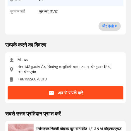
भुगतान शर्तें
एल/सी, टी/टी
और देखो
सम्पर्क करने का विवरण
Mr. wu
नंबर 143 फुकांग रोड, जियांगटू कम्युनिटी, डालंग टाउन, डोंगगुआन सिटी,
ग्वांगडोंग प्रांत
+8613326878313
अब से संपर्क करें
सबसे उत्तम प्रतिदान प्राप्त करें
मर्सराइज़्ड सिल्की मोहायर वूल यार्न ब्लेंड 1/13NM मॉइस्चरप्रूफ़