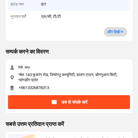
ब्रांड नाम
BY
भुगतान शर्तें
एल/सी, टी/टी
और देखो
सम्पर्क करने का विवरण
Mr. wu
नंबर 143 फुकांग रोड, जियांगटू कम्युनिटी, डालंग टाउन, डोंगगुआन सिटी,
ग्वांगडोंग प्रांत
+8613326878313
अब से संपर्क करें
सबसे उत्तम प्रतिदान प्राप्त करें