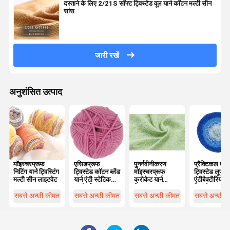
दस्ताने के लिए 2/21S सॉफ्ट ट्विस्टेड वूल यार्न कॉटन मल्टी सीन
सांस
जारी रखें
अनुशंसित उत्पाद
मॉइस्चरप्रूफ
एसिडप्रूफ
पुनर्नवीनीकरण
प्रैक्टिकल वॉश
निटिंग यार्न ट्विस्टिंग
ट्विस्टेड कॉटन ब्लेंड
मॉइस्चरप्रूफ
ट्विस्टेड लूप यार
मल्टी सीन लाइटवेट
यार्न एंटी स्टेटिक
क्रोकेट यार्न
एंटीबैक्टीरियल
मल्टीपर्पस
ट्विस्ट, 1/17
ट्विस्टेड वूल यार
एनएम एंटी पिलिंग
सबसे अच्छी कीमत
सबसे अच्छी कीमत
सबसे अच्छी कीमत
सबसे अच्छी 
नायलॉन ट्विस्टेड
यार्न