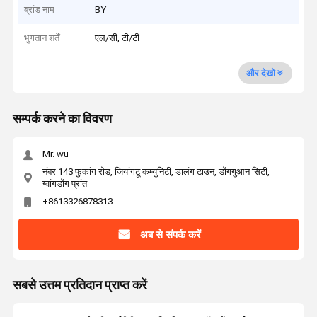
ब्रांड नाम
BY
भुगतान शर्तें
एल/सी, टी/टी
और देखो
सम्पर्क करने का विवरण
Mr. wu
नंबर 143 फुकांग रोड, जियांगटू कम्युनिटी, डालंग टाउन, डोंगगुआन सिटी,
ग्वांगडोंग प्रांत
+8613326878313
अब से संपर्क करें
सबसे उत्तम प्रतिदान प्राप्त करें