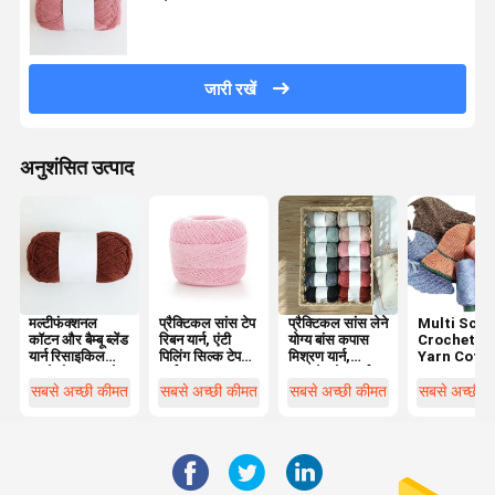
जारी रखें
अनुशंसित उत्पाद
मल्टीफंक्शनल
प्रैक्टिकल सांस टेप
प्रैक्टिकल सांस लेने
Multi Scen
कॉटन और बैम्बू ब्लेंड
रिबन यार्न, एंटी
योग्य बांस कपास
Crochet T
यार्न रिसाइकिल
पिलिंग सिल्क टेप
मिश्रण यार्न,
Yarn Cott
करने योग्य लाइटवेट
यार्न
लाइटवेट टेप यार्न
Linen Thr
क्रोकेट
Practical 
सबसे अच्छी कीमत
सबसे अच्छी कीमत
सबसे अच्छी कीमत
सबसे अच्छी 
Summer H