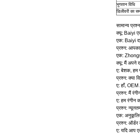
भुगतान विधि
डिलीवरी का स
सामान्य प्रश्न
क्यू: Baiyi ए
एक: Baiyi द
प्रश्न: आपका
एक: Zhongsha
क्यू: मैं अप
ए: बेशक, हम 
प्रश्न: क्या 
ए: हाँ, OEM
प्रश्न: मैं र
ए: हम रंगीन का
प्रश्न: न्यून
एक: अनुकूलित
प्रश्न: ऑर्डर 
ए: यदि आप एक 