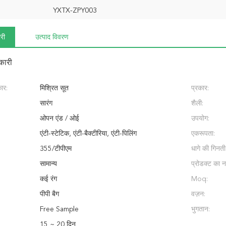
YXTX-ZPY003
री
उत्पाद विवरण
कारी
ार:
मिश्रित सूत
प्रकार:
सारंग
शैली:
ओपन एंड / ओई
उपयोग:
एंटी-स्टेटिक, एंटी-बैक्टीरिया, एंटी-पिलिंग
एकरूपता:
355/टीपीएम
धागे की गिनती
सामान्य
प्रोडक्ट का न
कई रंग
Moq:
पीपी बैग
वज़न:
Free Sample
भुगतान:
15 ~ 20 दिन