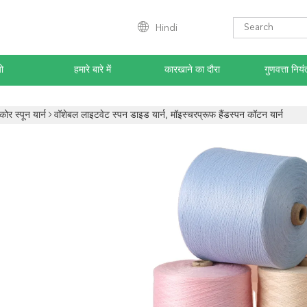
Hindi
ो
हमारे बारे में
कारखाने का दौरा
गुणवत्ता नियं
कोर स्पून यार्न
वॉशेबल लाइटवेट स्पन डाइड यार्न, मॉइस्चरप्रूफ हैंडस्पन कॉटन यार्न