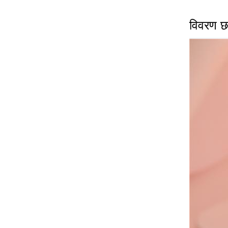
विवरण छव