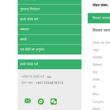
मॉडल संख्या:
गुणवत्ता नियंत्रण
विस्तार जानका
हमसे संपर्क करें
समाचार
विस्तार जान
मामले
उत्पाद का प्रक
एक बोली का अनुरोध
नमूना:
टेकनीक:
हमसे संपर्क करें
विशेषता:
मोड़:
व्यक्ति से संपर्क करें :
wu
ताकत:
फ़ोन नंबर :
+8613326878313
रंग:
पैकेट:
Sample:
वितरण: